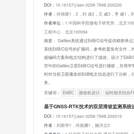
DOI：
10.16157/j.issn.0258-7998.200220
作者：
何旭蕾1，2，刘 成3，王 威3，李 健1，
作者单位：
1.中国科学院微电子研究所，北京100
工程中心，北京100094
摘要：
Galileo系统通过E6B/C信号提供精密单
系统E6B/C信号的扩频码，参考欧盟发布文件，
据编码方案和电文结构进行了描述。设计了E6B/
空中的Galileo卫星E6B/C信号进行捕获，并
时对当前卫星播发的E6B电文信息进行了分析，分析
务。
关键词：
E6BC
接收机设计
短时相关结合F
基于GNSS-RTK技术的双层滑坡监测系
DOI：
10.16157/j.issn.0258-7998.200219
作者：
刘新华1，尚俊娜1，施浒立2