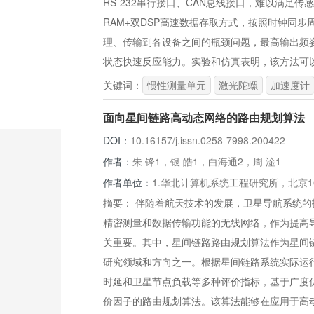
RS-232串行接口、CAN总线接口，难以满足
RAM+双DSP高速数据存取方式，按照时钟同
理、传输到各设备之间的瓶颈问题，最高输出频姿态率可
状态快速反应能力。实验和仿真表明，该方法可
关键词：
惯性测量单元
激光陀螺
加速度计
面向星间链路高动态网络的路由规划算法
DOI：
10.16157/j.issn.0258-7998.200422
作者：
朱 锋1，银 皓1，白海通2，周 淦1
作者单位：
1.华北计算机系统工程研究所，北京10
摘要：
伴随着航天技术的发展，卫星导航系统的
精密测量和数据传输功能的无线网络，作为提高
关重要。其中，星间链路路由规划算法作为星间
研究领域和方向之一。根据星间链路系统实际运
时延和卫星节点负载等多种评价指标，基于广度
价因子的路由规划算法。该算法能够在应用于高