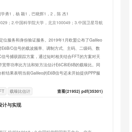
刘学勇1，杨 颖1，巴晓辉1，2，陈 杰1
029；2.中国科学院大学，北京100049；3.中国卫星导航
点定位服务和身份验证服务。2019年1月欧盟公布了Galileo
对E6B/C信号的载波频率、调制方式、主码、二级码、数
C信号捕获跟踪方案，通过短时相关结合FFT的方案对天
用窄带宽带功率比方法和矩方法估计E6C和E6B的载噪比。同
结果表明当前Galileo的E6B信号还未开始提供PPP服
FT
载噪比估计
查看(21952) pdf(35301)
统设计与实现