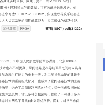
传感器高速实时采样。因此，提出一种采用FPGA双口
步周期分别实时输出导航数据，可有效解决数据发送、处
达100 kHz~2 000 kHz，实现捷联导航系统姿态
以大大提高系统的周期解算能力，提高载体的机动性能。
采样频率
FPGA
查看(18974) pdf(31332)
0083； 2.中国人民解放军陆军参谋部，北京100044
技术也在不断提高。星间链路是在导航卫星之间建立具有
导航系统生存能力的重要手段，对卫星导航系统的建设至
链路技术的重要组成部分，也成为了星间链路技术的主要
行场景，结合了星间链路网络的特点，综合考虑数据传输
优先算法思想，辅以多种剪枝策略，提出了一种基于多评
动态时变网络下寻找前N条最优路径。同时，对从节点间