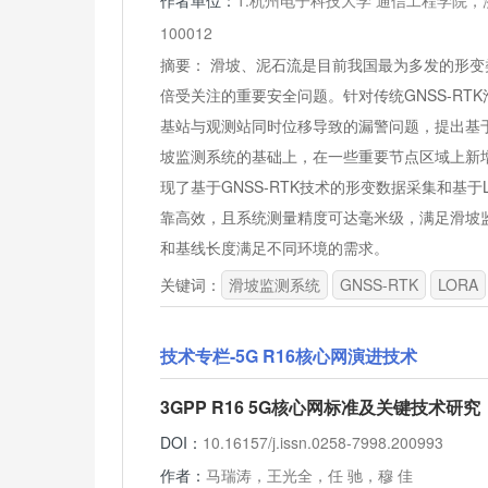
作者单位：
1.杭州电子科技大学 通信工程学院，浙
100012
摘要：
滑坡、泥石流是目前我国最为多发的形变
倍受关注的重要安全问题。针对传统GNSS-R
基站与观测站同时位移导致的漏警问题，提出基于
坡监测系统的基础上，在一些重要节点区域上新增
现了基于GNSS-RTK技术的形变数据采集和基于
靠高效，且系统测量精度可达毫米级，满足滑坡
和基线长度满足不同环境的需求。
关键词：
滑坡监测系统
GNSS-RTK
LORA
技术专栏-5G R16核心网演进技术
3GPP R16 5G核心网标准及关键技术研究
DOI：
10.16157/j.issn.0258-7998.200993
作者：
马瑞涛，王光全，任 驰，穆 佳