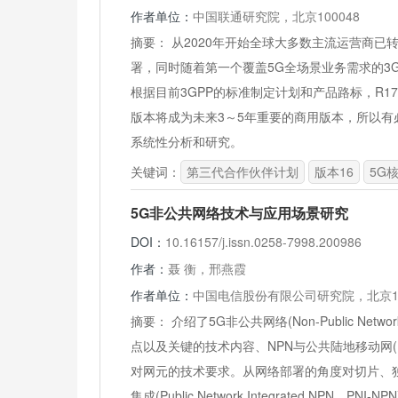
作者单位：
中国联通研究院，北京100048
摘要：
从2020年开始全球大多数主流运营商已
署，同时随着第一个覆盖5G全场景业务需求的3G
根据目前3GPP的标准制定计划和产品路标，R17
版本将成为未来3～5年重要的商用版本，所以有
系统性分析和研究。
关键词：
第三代合作伙伴计划
版本16
5G
5G非公共网络技术与应用场景研究
DOI：
10.16157/j.issn.0258-7998.200986
作者：
聂 衡，邢燕霞
作者单位：
中国电信股份有限公司研究院，北京10
摘要：
介绍了5G非公共网络(Non-Public N
点以及关键的技术内容、NPN与公共陆地移动网(Public
对网元的技术要求。从网络部署的角度对切片、独立的非公
集成(Public Network Integrated N