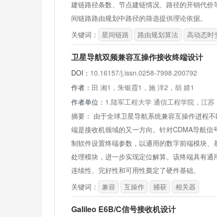
建链路径条数、节点建链情况、路径的开销代价
间链路路由规划中路径的筛选提供理论依据。
关键词：
星间链路
路由规划算法
高动态时
卫星导航双频兼容互操作接收终端设计
DOI：
10.16157/j.issn.0258-7998.200792
作者：
田 湘1，朱银霞1，施 洋2，胡 婧1
作者单位：
1.陆军工程大学 通信工程学院，江苏 南京
摘要：
由于全球卫星导航系统兼容互操作进程不
端是接收机领域的又一方向。针对CDMA导航信
制软件设置终端参数，以通用的数字前端模块、
处理模块，进一步实现定位解算。该终端具有通
连续性、完好性和可用性奠定了硬件基础。
关键词：
兼容
互操作
捕获
相关器
Galileo E6B/C信号接收机设计