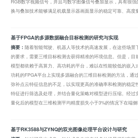
RGB数字视频信号，并且与数字图像信号叠加显示，具有很强
换与叠加技术能够满足机载显示器画面显示的稳定可靠、高度
基于FPGA的多源数据融合目标检测的研究与实现
摘要：
随着智能驾驶、机器人等技术的高速发展，在这些场景
的要求，需要三维目标检测去获得精准的环境信息。但是，目
模型都依赖于高算力、高功耗的平台，难以在性能较低的嵌入
功耗的FPGA平台上实现多源融合的三维目标检测的方法，通
弥补点云特征信息的不足，以实现更高的准确率和检测的稳定性
特征进行筛选及处理，并结合量化策略对模型进行压缩。经过
量化后的模型在三维检测平均精度损失小于3%的情况下在端侧
基于RK3588与ZYNQ的双光图像处理平台设计与研究