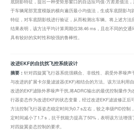
底阴影特征，提出一种变矩形窗口的自适应均值-方差差值法
于车辆尾部宽度模版的横向遍历最小均值法，生成车底阴影与
特征，对车底阴影线进行验证，从而检测出车辆。将上述方法应
结果表明，该方法平均计算周期仅38.46 ms，且在不同的
具有较好的实时性和较强的鲁棒性。
改进EKF的自抗扰飞控系统设计
摘要：
针对四旋翼飞行器系统强耦合、非线性、易受外界噪声干
与改进的扩展卡尔曼滤波器(EKF)相结合的方法。该方法利
改进的EKF滤除外界噪声干扰,将ADRC输出的最优控制量作为
行器姿态作为改进EKF的状态变量，经过改进EKF滤波修正
方法控制飞行器姿态稳定时间为0.7 s左右，较之串级PID控
定时间减小了1.7 s，抗干扰能力提高了50%，表明该方法
对四旋翼姿态控制的要求。