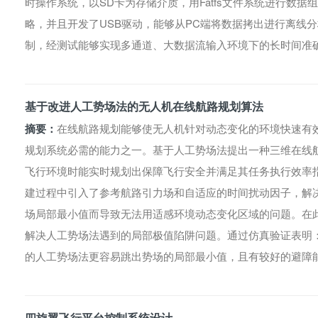
时操作系统，以SD卡为存储介质，用Fatfs文件系统进行数
略，并且开发了USB驱动，能够从PC端将数据拷出进行离线
制，经测试能够实现多通道、大数据流输入环境下的长时间准
基于改进人工势场法的无人机在线航路规划算法
摘要：
在线航路规划能够使无人机针对动态变化的环境快速有
规划系统必需的能力之一。基于人工势场法提出一种三维在线
飞行环境时能实时规划出保障飞行安全并满足其任务执行效率
建过程中引入了参考航路引力场和自适应的时间扰动因子，解
场局部最小值而导致无法用适感环境动态变化区域的问题。在
解决人工势场法遇到的局部极值陷阱问题。通过仿真验证表明
的人工势场法更容易跳出势场的局部最小值，且有较好的避障
四旋翼飞行平台控制系统设计