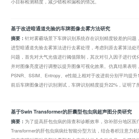
小目标检测精度，减少错检和漏检的情况。
基于改进暗通道先验的车牌图像去雾方法研究
摘要：
针对雾霾场景下车牌识别系统存在识别精度较差的问题
进型暗通道先验去雾算法进行去雾处理，考虑到原去雾算法处
问题，首先对大气光值进行阈值限制，其次对引入因子进行优
并对图像亮度进行调整以提升图像可视化效果。仿真结果表明
PSNR、SSIM、Entropy、e性能上相对于改进前分别平均提升1.934
前后车牌图像进行识别测试，车牌识别精度提升22%，证明了
基于Swin Transformer的肝囊型包虫病超声图分类研究
摘要：
为了提高肝包虫病的筛查和诊断效率，弥补部分地区医疗
Transformer的肝包虫病病灶智能分型方法，结合卷积注