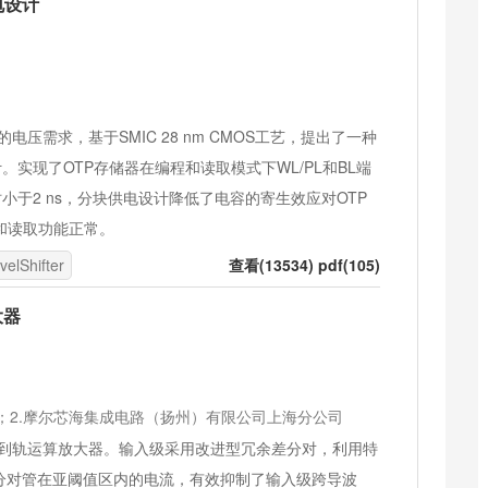
电设计
压需求，基于SMIC 28 nm CMOS工艺，提出了一种
供电设计。实现了OTP存储器在编程和读取模式下WL/PL和BL端
转延时小于2 ns，分块供电设计降低了电容的寄生效应对OTP
和读取功能正常。
velShifter
查看(13534) pdf(105)
大器
院；2.摩尔芯海集成电路（扬州）有限公司上海分公司
到轨运算放大器。输入级采用改进型冗余差分对，利用特
差分对管在亚阈值区内的电流，有效抑制了输入级跨导波