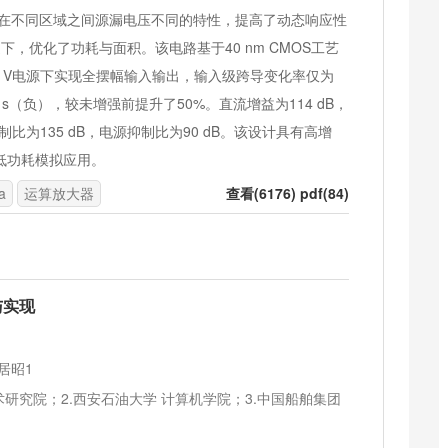
管在不同区域之间源漏电压不同的特性，提高了动态响应性
下，优化了功耗与面积。该电路基于40 nm CMOS工艺
3 V电源下实现全摆幅输入输出，输入级跨导变化率仅为
 V/μs（负），较未增强前提升了50%。直流增益为114 dB，
制比为135 dB，电源抑制比为90 dB。该设计具有高增
低功耗模拟应用。
a
运算放大器
查看(6176) pdf(84)
与实现
居昭1
研究院；2.西安石油大学 计算机学院；3.中国船舶集团