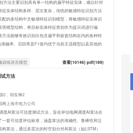
别方法主要识别具有单一结构的扁平特征实体，难以针对
特征实体结构多样、层次复杂，传统的敏感特征识别方法
匹配的多结构中文敏感特征识别模型，将敏感特征实体识
双塔模型结构，将目标实体特征类别作为提示词进行编
该方法能够有效识别出包含扁平和嵌套结构在内的各种特
的准确率、召回率及F1值均优于当前主流模型以及其他的
预训练语言模型
查看(10146) pdf(189)
测试方法
源2，胡友琳2
.国网上海市电力公司
度AI算法可信度测试方法，旨在评估电网调度AI算法在
了一套可信度评估标准，涵盖算法的准确性、鲁棒性和泛
构算法，通过多层次的时空划分对AI算法（如LSTM）