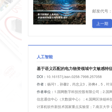
邮发代号：2
上一期
人工智能
基于语义匹配的电力物资领域中文敏感特
DOI：
10.16157/j.issn.0258-7998.257058
作者：
杨珂1，孙馨2，尚忠义3，孙爽4，5，叶
作者单位：
1.国网数字科技控股有限公司；2.国
信息通信中心（大数据中心）；4.国网区块链科技
计算机软件新技术国家重点实验室；7.南京大学 