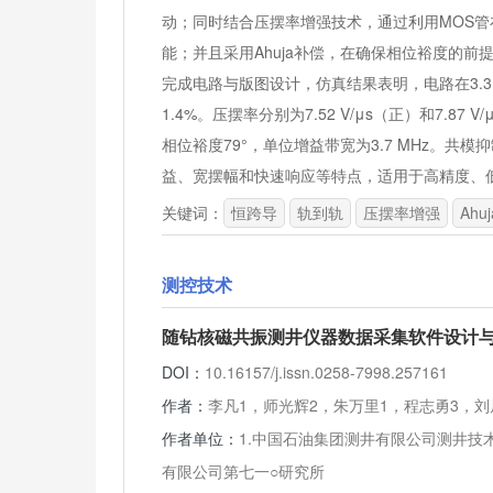
动；同时结合压摆率增强技术，通过利用MOS
能；并且采用Ahuja补偿，在确保相位裕度的前提
完成电路与版图设计，仿真结果表明，电路在3.
1.4%。压摆率分别为7.52 V/μs（正）和7.87
相位裕度79°，单位增益带宽为3.7 MHz。共模抑
益、宽摆幅和快速响应等特点，适用于高精度、
关键词：
恒跨导
轨到轨
压摆率增强
Ahuj
测控技术
随钻核磁共振测井仪器数据采集软件设计
DOI：
10.16157/j.issn.0258-7998.257161
作者：
李凡1，师光辉2，朱万里1，程志勇3，刘
作者单位：
1.中国石油集团测井有限公司测井技术
有限公司第七一○研究所