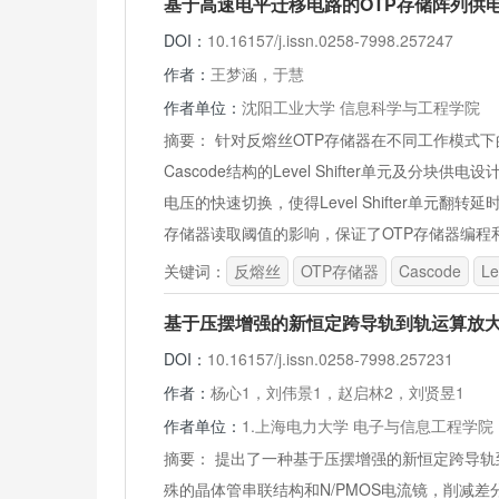
基于高速电平迁移电路的OTP存储阵列供
DOI：
10.16157/j.issn.0258-7998.257247
作者：
王梦涵，于慧
作者单位：
沈阳工业大学 信息科学与工程学院
摘要：
针对反熔丝OTP存储器在不同工作模式下的电
Cascode结构的Level Shifter单元及分块
电压的快速切换，使得Level Shifter单元翻
存储器读取阈值的影响，保证了OTP存储器编程
关键词：
反熔丝
OTP存储器
Cascode
Le
基于压摆增强的新恒定跨导轨到轨运算放
DOI：
10.16157/j.issn.0258-7998.257231
作者：
杨心1，刘伟景1，赵启林2，刘贤昱1
作者单位：
1.上海电力大学 电子与信息工程学
摘要：
提出了一种基于压摆增强的新恒定跨导轨
殊的晶体管串联结构和N/PMOS电流镜，削减