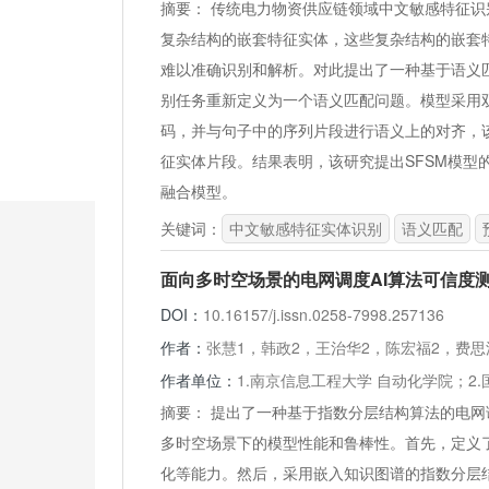
摘要：
传统电力物资供应链领域中文敏感特征识
复杂结构的嵌套特征实体，这些复杂结构的嵌套
难以准确识别和解析。对此提出了一种基于语义
别任务重新定义为一个语义匹配问题。模型采用
码，并与句子中的序列片段进行语义上的对齐，
征实体片段。结果表明，该研究提出SFSM模型
融合模型。
关键词：
中文敏感特征实体识别
语义匹配
面向多时空场景的电网调度AI算法可信度
DOI：
10.16157/j.issn.0258-7998.257136
作者：
张慧1，韩政2，王治华2，陈宏福2，费思
作者单位：
1.南京信息工程大学 自动化学院；2
摘要：
提出了一种基于指数分层结构算法的电网调
多时空场景下的模型性能和鲁棒性。首先，定义
化等能力。然后，采用嵌入知识图谱的指数分层结