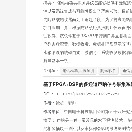
摘要：
随钻核磁共振测井仪器能够提供不受泥浆
性以及系统集成与可靠性提出了严峻考验。目前
内随钻核磁仪器尚处于追赶阶段。为了提高随钻
项目周期，并且根据随钻核磁共振测井仪器自身特
理软件。该软件基于RS-485串行接口并且根
序列参数配置、数据收发、数据处理及显示等基
水箱溶液的核磁自旋回波信号，系统收发数据响应
测量基本一致。
关键词：
随钻核磁共振测井
测试软件
通信
基于FPGA+DSP的多通道声呐信号采集
DOI：
10.16157/j.issn.0258-7998.257251
作者：
徐超，郭帅
作者单位：
中国电子科技集团公司第五十八研究
摘要：
声呐是一种非常常见的水下探测技术，在
的相位幅度一致性以及串扰都会影响最终探测结