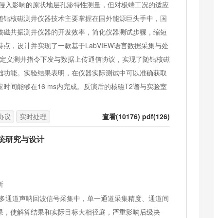
侵入影响的原状地层孔渗特性测量，但对极端工况的适应
随钻核磁测井仪器技术主要掌握在国外能源巨头手中，国
核磁共振测井仪器的开发效率，简化仪器测试步骤，缩短
点，设计并实现了一款基于LabVIEW语言数据采集与处
据自定义测井指令下发与数据上传通信协议，实现了随钻核磁
础功能。实验结果表明，在仪器实际测试中可以准确获取
时间能够在16 ms内完成。反演后的核磁T2谱与实验室
协议
实时处理
查看(10176) pdf(126)
系统研究与设计
所
多通道声呐回波信号采集中，单一通道采集精度、通道间
果，使解算结果和实际目标大相径庭，严重影响后级决