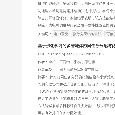
进行性能验证。测试过程中，电网调度任务被分
同地理区域与电网拓扑结构）进行测试。在每个
综合的可信度评分。实验结果表明，该方法能够有
风险，为电网调度AI的安全性与鲁棒性验证提供
关键词：
电力系统
指数分层结构算法
可信
基于强化学习的多智能体协同任务分配与
DOI：
10.16157/j.issn.0258-7998.257192
作者：
李松，王丽绮，张祺，顾念祖
作者单位：
中国人民解放军91977部队
摘要：
针对协同任务分配的决策建模与求解难点
间的高效协同和动态任务分配。提出了一种基于
（DQN）算法实现智能体的构建和环境的模拟
设计了详细的决策模型训练与应用方案，验证了
方法能够兼顾多目标综合任务效能，成功概率提升
可以有效提升任务分配效能。